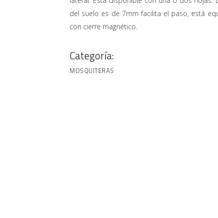
lateral. Está disponible con una o dos hojas. 
del suelo es de 7mm facilita el paso, está eq
con cierre magnético.
Categoría:
MOSQUITERAS