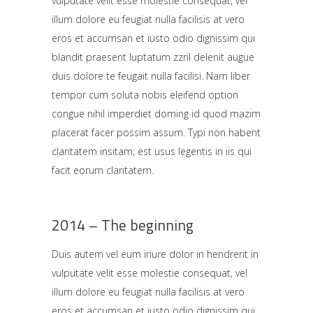
vulputate velit esse molestie consequat, vel
illum dolore eu feugiat nulla facilisis at vero
eros et accumsan et iusto odio dignissim qui
blandit praesent luptatum zzril delenit augue
duis dolore te feugait nulla facilisi. Nam liber
tempor cum soluta nobis eleifend option
congue nihil imperdiet doming id quod mazim
placerat facer possim assum. Typi non habent
claritatem insitam; est usus legentis in iis qui
facit eorum claritatem.
2014 – The beginning
Duis autem vel eum iriure dolor in hendrerit in
vulputate velit esse molestie consequat, vel
illum dolore eu feugiat nulla facilisis at vero
eros et accumsan et iusto odio dignissim qui