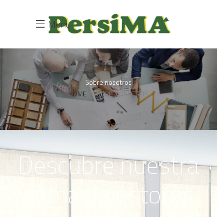
Menu
Sobre nosotros
HOME
SOBRE NOSOTROS
D
e
s
c
u
b
r
e
n
u
e
s
t
r
a
g
a
m
a
d
e
e
s
t
o
r
e
s